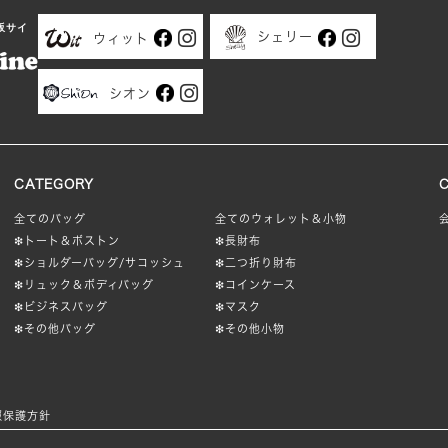
販サイ
シェリー
ウィット
シオン
CATEGORY
全てのバッグ
全てのウォレット＆小物
❇︎トート＆ボストン
❇︎長財布
❇︎ショルダーバッグ/サコッシュ
❇︎二つ折り財布
❇︎リュック＆ボディバッグ
❇︎コインケース
❇︎ビジネスバッグ
❇︎マスク
❇︎その他バッグ
❇︎その他小物
報保護方針