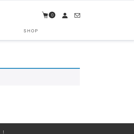
0
SHOP
！！