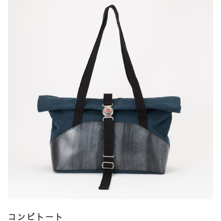
に
は
複
数
の
バ
リ
エ
ー
シ
ョ
ン
が
あ
り
ま
す。
オ
プ
コンビトート