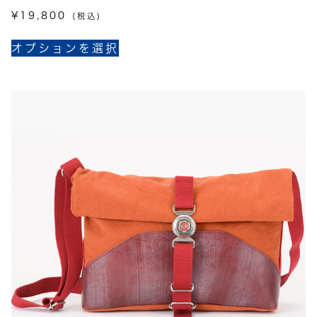
シ
¥
19,800
(税込)
ョ
こ
ン
オプションを選択
の
は
商
商
品
品
に
ペ
は
ー
複
ジ
数
か
の
ら
バ
選
リ
択
エ
で
ー
き
シ
ま
ョ
す
ン
が