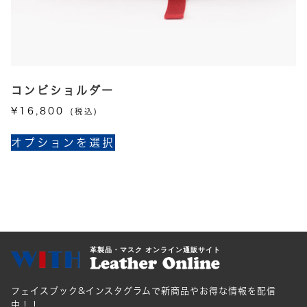
あ
り
ま
す。
オ
プ
コンビショルダー
シ
¥
16,800
(税込)
ョ
こ
ン
オプションを選択
の
は
商
商
品
品
に
ペ
は
ー
複
ジ
数
革製品・マスク オンライン通販サイト
か
の
ら
バ
選
フェイスブック&インスタグラムで新商品やお得な情報を配信
リ
択
中！！