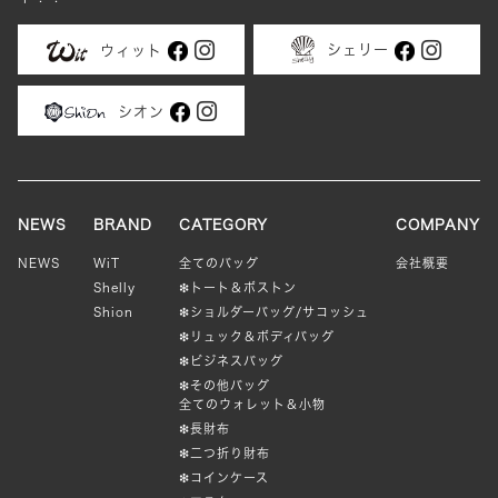
エ
で
ー
き
シェリー
ウィット
シ
ま
ョ
す
シオン
ン
が
あ
り
ま
NEWS
BRAND
CATEGORY
COMPANY
す。
NEWS
WiT
全てのバッグ
会社概要
オ
Shelly
❇︎トート＆ボストン
プ
Shion
❇︎ショルダーバッグ/サコッシュ
シ
❇︎リュック＆ボディバッグ
ョ
❇︎ビジネスバッグ
ン
❇︎その他バッグ
全てのウォレット＆小物
は
❇︎長財布
商
❇︎二つ折り財布
品
❇︎コインケース
ペ