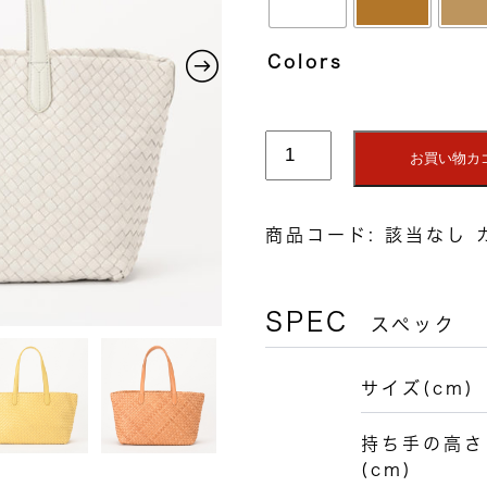
Colors
シ
お買い物カ
ー
プ
DD
商品コード:
該当なし
メ
ッ
シ
SPEC
スペック
ュ
ト
ー
サイズ(cm)
ト
個
持ち手の高さ
(cm)