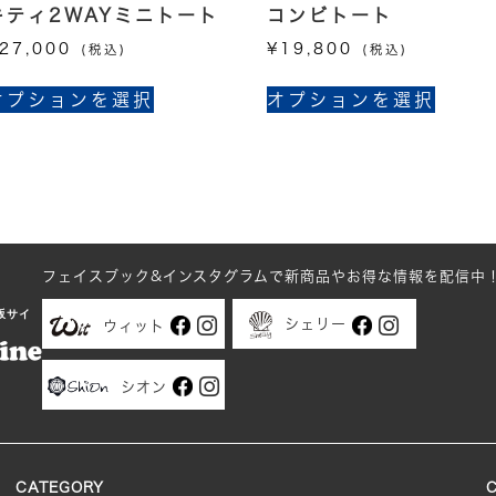
キティ2WAYミニトート
コンビトート
27,000
¥
19,800
(税込)
(税込)
こ
こ
オプションを選択
オプションを選択
の
の
商
商
品
品
に
に
は
は
複
複
数
数
フェイスブック&インスタグラムで新商品やお得な情報を配信中
の
の
販サイ
バ
バ
シェリー
ウィット
リ
リ
エ
エ
シオン
ー
ー
シ
シ
ョ
ョ
ン
ン
CATEGORY