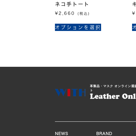
ネコ手トート
¥
2,660
¥
(税込)
こ
オプションを選択
の
商
品
に
は
複
数
の
革製品・マスク オンライン通
バ
ト
リ
エ
ー
シ
ョ
ン
NEWS
BRAND