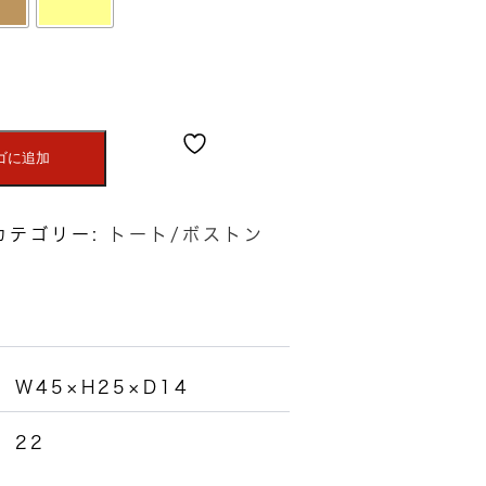
ゴに追加
カテゴリー:
トート/ボストン
W45×H25×D14
22