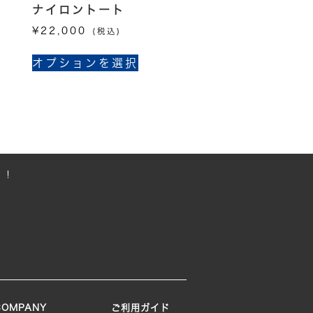
ナイロントート
¥
22,000
(税込)
こ
オプションを選択
の
商
品
に
は
複
数
！！
の
バ
リ
エ
ー
シ
ョ
ン
COMPANY
ご利用ガイド