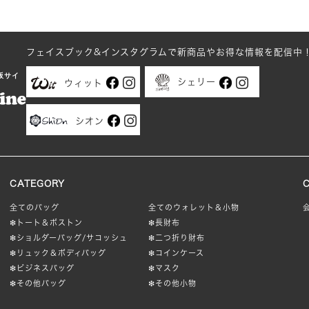
は
は
複
複
数
数
フェイスブック&インスタグラムで新商品やお得な情報を配信中
の
の
販サイ
バ
バ
シェリー
ウィット
リ
リ
エ
エ
シオン
ー
ー
シ
シ
ョ
ョ
ン
ン
CATEGORY
が
が
全てのバッグ
全てのウォレット＆小物
あ
あ
❇︎トート＆ボストン
❇︎長財布
り
り
❇︎ショルダーバッグ/サコッシュ
❇︎二つ折り財布
ま
ま
❇︎リュック＆ボディバッグ
❇︎コインケース
す。
す。
❇︎ビジネスバッグ
❇︎マスク
オ
オ
❇︎その他バッグ
❇︎その他小物
プ
プ