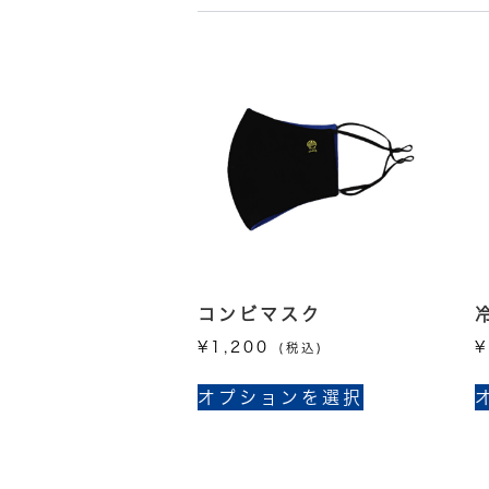
コンビマスク
¥
1,200
¥
(税込)
こ
オプションを選択
の
商
品
に