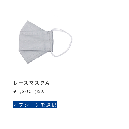
レースマスクA
¥
1,300
(税込)
こ
オプションを選択
の
商
品
に