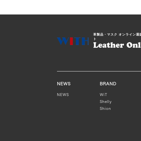
は
複
数
の
革製品・マスク オンライン通
バ
ト
リ
エ
ー
シ
ョ
ン
NEWS
BRAND
が
NEWS
WiT
あ
Shelly
り
Shion
ま
す。
オ
プ