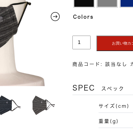
Colors
ボ
お買い物カ
ー
ダ
ー
商品コード:
該当なし
マ
ス
ク
SPEC
スペック
個
サイズ(cm)
重量(g)