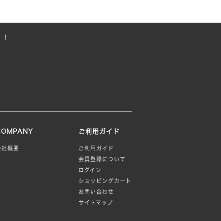
は
複
数
！！
の
バ
リ
エ
ー
シ
ョ
ン
COMPANY
ご利用ガイド
が
会社概要
ご利用ガイド
あ
会員登録について
り
ログイン
ま
ショッピングカート
す。
お問い合わせ
オ
サイトマップ
プ