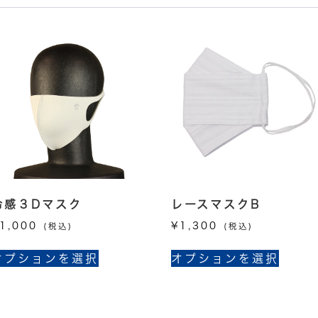
冷感３Dマスク
レースマスクB
1,000
¥
1,300
(税込)
(税込)
こ
こ
オプションを選択
オプションを選択
の
の
商
商
品
品
に
に