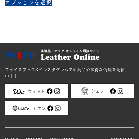
ン
オプションを選択
の
は
商
商
品
品
に
ペ
は
ー
複
ジ
数
革製品・マスク オンライン通販サイト
か
の
ら
バ
選
フェイスブック&インスタグラムで新商品やお得な情報を配信
リ
択
中！！
エ
で
ー
き
シェリー
ウィット
シ
ま
ョ
す
シオン
ン
が
あ
り
ま