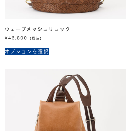
り
ま
す。
オ
プ
ウェーブメッシュリュック
シ
¥
46,800
(税込)
ョ
こ
ン
オプションを選択
の
は
商
商
品
品
に
ペ
は
ー
複
ジ
数
か
の
ら
バ
選
リ
択
エ
で
ー