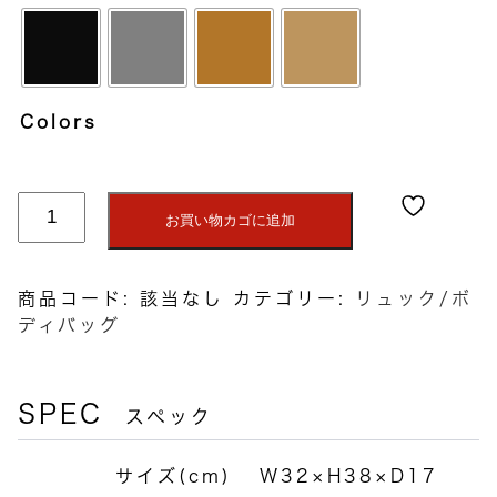
Colors
グ
お買い物カゴに追加
レ
イ
ス
商品コード:
該当なし
カテゴリー:
リュック/ボ
リ
ディバッグ
ュ
ッ
ク
SPEC
スペック
個
サイズ(cm)
W32×H38×D17