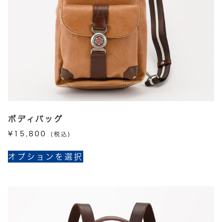
き
シ
ま
ョ
す
ン
が
あ
り
ま
す。
オ
プ
ボディバッグ
シ
¥
15,800
(税込)
ョ
こ
ン
オプションを選択
の
は
商
商
品
品
に
ペ
は
ー
複