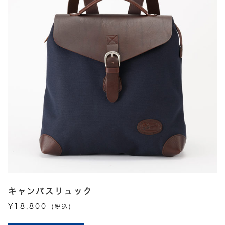
ジ
数
か
の
ら
バ
選
リ
択
エ
で
ー
き
シ
ま
ョ
す
ン
が
あ
り
ま
す。
オ
プ
キャンバスリュック
シ
¥
18,800
(税込)
ョ
こ