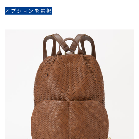
こ
オプションを選択
の
商
品
に
は
複
数
の
バ
リ
エ
ー
シ
ョ
ン
が
あ