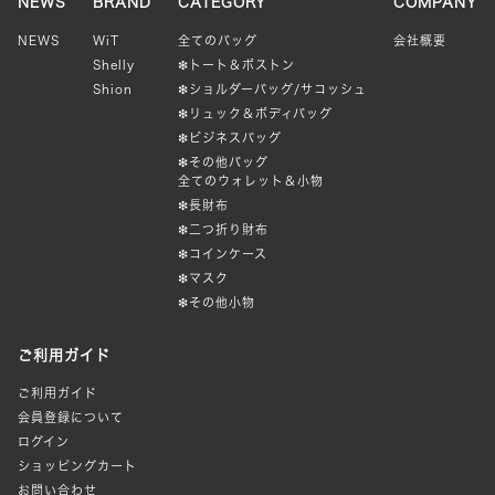
NEWS
BRAND
CATEGORY
COMPANY
す。
NEWS
WiT
全てのバッグ
会社概要
オ
Shelly
❇︎トート＆ボストン
プ
Shion
❇︎ショルダーバッグ/サコッシュ
シ
❇︎リュック＆ボディバッグ
ョ
❇︎ビジネスバッグ
ン
❇︎その他バッグ
全てのウォレット＆小物
は
❇︎長財布
商
❇︎二つ折り財布
品
❇︎コインケース
ペ
❇︎マスク
ー
❇︎その他小物
ジ
か
ご利用ガイド
ら
ご利用ガイド
選
会員登録について
択
ログイン
で
ショッピングカート
き
お問い合わせ