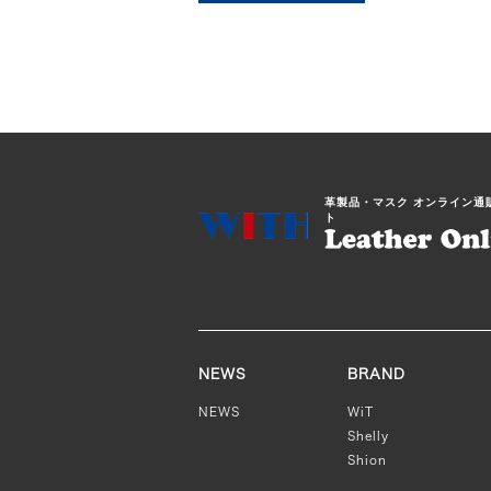
商
品
に
は
複
数
の
革製品・マスク オンライン通
バ
ト
リ
エ
ー
シ
ョ
ン
NEWS
BRAND
が
NEWS
WiT
あ
Shelly
り
Shion
ま