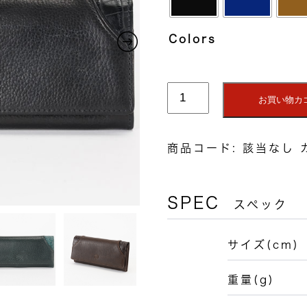
Colors
長
お買い物カ
財
布
（小
商品コード:
該当なし
銭
入
付）
SPEC
スペック
個
サイズ(cm)
重量(g)