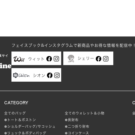
フェイスブック&インスタグラムで新商品やお得な情報を配信中
販サイ
シェリー
ウィット
シオン
CATEGORY
全てのバッグ
全てのウォレット＆小物
❇︎トート＆ボストン
❇︎長財布
❇︎ショルダーバッグ/サコッシュ
❇︎二つ折り財布
❇︎リュック＆ボディバッグ
❇︎コインケース