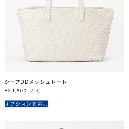
択
エ
で
ー
き
シ
ま
ョ
す
ン
が
あ
り
ま
す。
オ
プ
シープDDメッシュトート
シ
¥
29,800
(税込)
ョ
こ
ン
オプションを選択
の
は
商
商
品
品
に