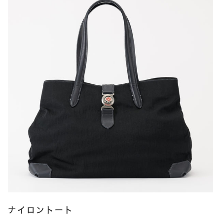
ペ
は
ー
複
ジ
数
か
の
ら
バ
選
リ
択
エ
で
ー
き
シ
ま
ョ
す
ン
が
あ
り
ま
す。
オ
プ
ナイロントート