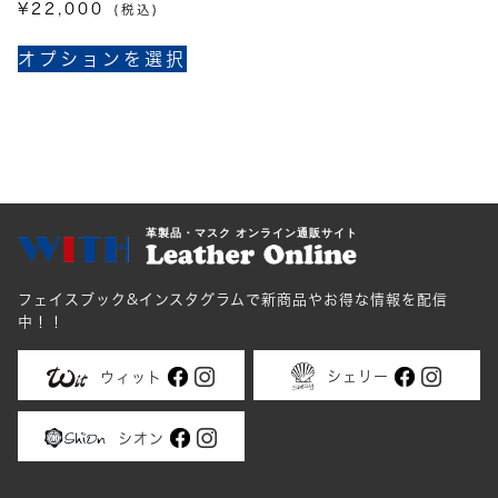
シ
¥
22,000
(税込)
ョ
こ
ン
オプションを選択
の
は
商
商
品
品
に
ペ
は
ー
複
ジ
数
革製品・マスク オンライン通販サイト
か
の
ら
バ
選
フェイスブック&インスタグラムで新商品やお得な情報を配信
リ
択
中！！
エ
で
ー
き
シェリー
ウィット
シ
ま
ョ
す
シオン
ン
が
あ