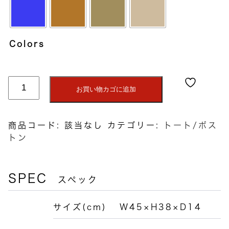
Colors
ト
お買い物カゴに追加
ー
ト
（大）
商品コード:
該当なし
カテゴリー:
トート/ボス
個
トン
SPEC
スペック
サイズ(cm)
W45×H38×D14