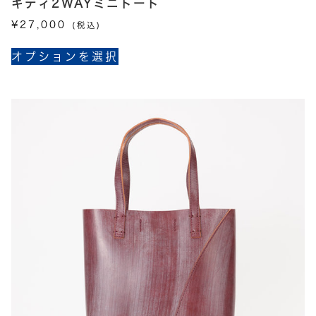
キティ2WAYミニトート
¥
27,000
(税込)
こ
オプションを選択
の
商
品
に
は
複
数
の
バ
リ
エ
ー
シ
ョ
ン
が