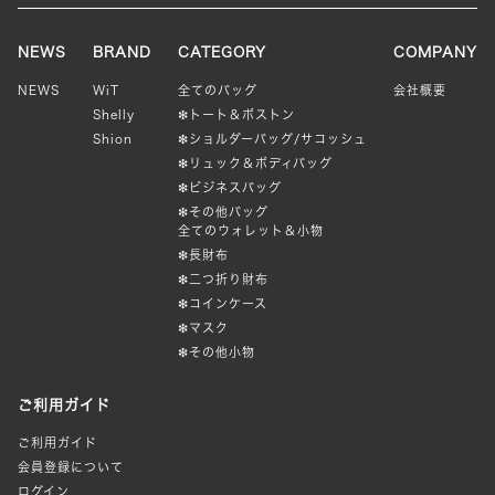
り
ま
NEWS
BRAND
CATEGORY
COMPANY
す。
NEWS
WiT
全てのバッグ
会社概要
オ
Shelly
❇︎トート＆ボストン
プ
Shion
❇︎ショルダーバッグ/サコッシュ
シ
❇︎リュック＆ボディバッグ
ョ
❇︎ビジネスバッグ
ン
❇︎その他バッグ
全てのウォレット＆小物
は
❇︎長財布
商
❇︎二つ折り財布
品
❇︎コインケース
ペ
❇︎マスク
ー
❇︎その他小物
ジ
か
ご利用ガイド
ら
ご利用ガイド
選
会員登録について
択
ログイン