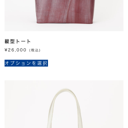
あ
り
ま
す。
オ
プ
縦型トート
シ
¥
26,000
(税込)
ョ
こ
ン
オプションを選択
の
は
商
商
品
品
に
ペ
は
ー
複
ジ
数
か
の
ら
バ
選
リ