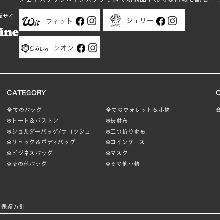
販サイ
シェリー
ウィット
シオン
CATEGORY
全てのバッグ
全てのウォレット＆小物
❇︎トート＆ボストン
❇︎長財布
❇︎ショルダーバッグ/サコッシュ
❇︎二つ折り財布
❇︎リュック＆ボディバッグ
❇︎コインケース
❇︎ビジネスバッグ
❇︎マスク
❇︎その他バッグ
❇︎その他小物
報保護方針